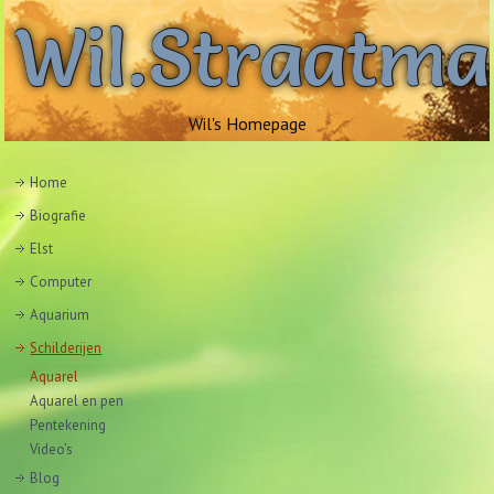
Wil.Straatm
Wil's Homepage
Home
Biografie
Elst
Computer
Aquarium
Schilderijen
Aquarel
Aquarel en pen
Pentekening
Video’s
Blog