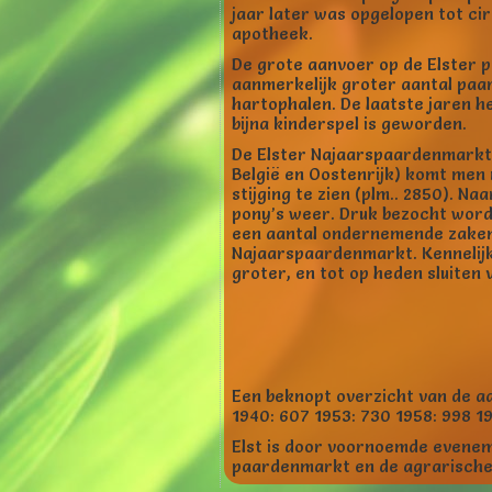
jaar later was opgelopen tot ci
apotheek.
De grote aanvoer op de Elster 
aanmerkelijk groter aantal paar
hartophalen. De laatste jaren 
bijna kinderspel is geworden.
De Elster Najaarspaardenmarkt h
België en Oostenrijk) komt men 
stijging te zien (plm.. 2850). N
pony’s weer. Druk bezocht wordt 
een aantal ondernemende zakenl
Najaarspaardenmarkt. Kennelij
groter, en tot op heden sluiten v
Een beknopt overzicht van de a
1940: 607 1953: 730 1958: 998 19
Elst is door voornoemde evenem
paardenmarkt en de agrarische 