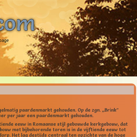
.com
page
gelmatig paardenmarkt gehouden. Op de zgn. ,,Brink”
keer per jaar een paardenmarkt gehouden.
e tiende eeuw in Romaanse stijl gebouwde kerkgebouw, dat
ouw met bijbehorende toren is in de vijftiende eeuw tot
rp. Het lag destijds centraal ten opzichte van de hoge