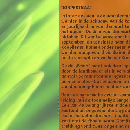
DORPSSTRAAT
In later eeuwen is de paardenma
worden in de schaduw van de to
er jaarlijks drie paardenmarkte
het najaar. De drie paardenmar
oktober. Dit aantal werd eerst
september, en tenslotte naar éé
Kooplieden komen onder meer van
worden aangevoerd via de inmi
en de verlegde en verbrede Kort
Op de ,,Brink” moet ook de stop
door de landbouwcrisis in verva
aantal vooraanstaande ingezete
animeren door het organiseren v
worden aangekocht en door deze
Door de agrarische crisis tuss
leiding van de toenmalige burge
Een van de belangrijkste midde
bestond uit ongeveer dertig paa
verloting gehouden met traditie
kort met de fraaie naam ‘Comit
trekking vond twee dagen na de