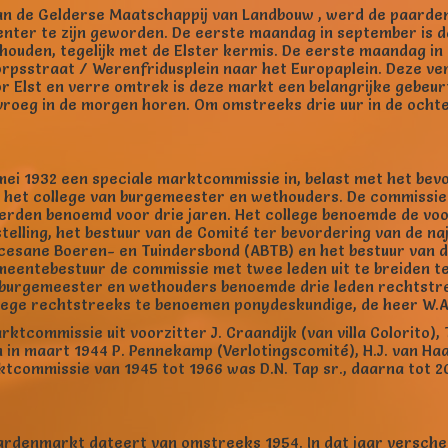
 van de Gelderse Maatschappij van Landbouw , werd de paarden
nter te zijn geworden. De eerste maandag in september is d
den, tegelijk met de Elster kermis. De eerste maandag in s
Dorpsstraat / Werenfridusplein naar het Europaplein. Deze ve
oor Elst en verre omtrek is deze markt een belangrijke gebeu
vroeg in de morgen horen. Om omstreeks drie uur in de ocht
mei 1932 een speciale marktcommissie in, belast met het be
et college van burgemeester en wethouders. De commissie bes
den benoemd voor drie jaren. Het college benoemde de voo
elling, het bestuur van de Comité ter bevordering van de n
iocesane Boeren- en Tuindersbond (ABTB) en het bestuur van
emeentebestuur de commissie met twee leden uit te breiden 
 burgemeester en wethouders benoemde drie leden rechtstree
lege rechtstreeks te benoemen ponydeskundige, de heer W.A. 
ktcommissie uit voorzitter J. Craandijk (van villa Colorito),
den in maart 1944 P. Pennekamp (Verlotingscomité), H.J. van 
commissie van 1945 tot 1966 was D.N. Tap sr., daarna tot 200
rdenmarkt dateert van omstreeks 1954. In dat jaar verschen