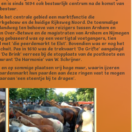
n is sinds 1694 ook bestuurlijk centrum na de komst van
rbestuur.
de het centrale gebied een marktfunctie die
erkgebouw en de huidige Rijksweg Noord. De toenmalige
 landweg ten behoeve van reizigers tussen Arnhem en
 van Over-Betuwe en de magistraten van Arnhem en Nijmegen
ng gebaseerd was op een veertigtal voetgangers, tien
 met ‘die peerdemarkt te Elst’. Bovendien was er nog het
huit. Pas in 1610 was de trekvaart ‘De Grifte’ aangelegd
‘De Brink’ verrees bij de stopplaats van de postkoets een
aurant ‘De Harmonie’ van W. Schrijner.
en op sommige plaatsen vrij hoge muur, waarin ijzeren
 paardenmarkt hun paarden aan deze ringen vast te mogen
aaraan ‘een steentje bij te dragen’.