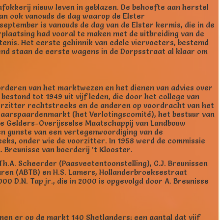
fokkerij nieuw leven in geblazen. De behoefte aan herstel
an ook vanouds de dag waarop de Elster
eptember is vanouds de dag van de Elster kermis, die in de
rplaatsing had vooral te maken met de uitbreiding van de
rtenis. Het eerste gehinnik van edele viervoeters, bestemd
end staan de eerste wagens in de Dorpsstraat al klaar om
vorderen van het marktwezen en het dienen van advies over
tond tot 1949 uit vijf leden, die door het college van
rzitter rechtstreeks en de anderen op voordracht van het
ajaarspaardenmarkt (het Verlotingscomité), het bestuur van
 de Gelders-Overijsselse Maatschappij van Landbouw
ten gunste van een vertegenwoordiging van de
ks, onder wie de voorzitter. In 1958 werd de commissie
Breunisse van boerderij ’t Klooster.
 Th.A. Scheerder (Paasveetentoonstelling), C.J. Breunissen
Haaren (ABTB) en H.S. Lamers, Hollanderbroeksestraat
0 D.N. Tap jr., die in 2000 is opgevolgd door A. Breunisse
en er op de markt 140 Shetlanders; een aantal dat vijf