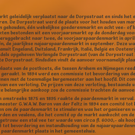
rkt geleidelijk verplaatst naar de Dorpsstraat en sinds het
ren. De Dorpsstraat werd de plaats voor het houden van mar
n gehouden, één wekelijkse goederenmarkt en acht vee- of be
kten bestonden uit een voorjaarsmarkt op de donderdag voo
 teruggebracht naar twee, de voorjaarspaardenmarkt in apr
n, de jaarlijkse najaarspaardenmarkt in september. Deze wa
uit Engeland, Duitsland, Frankrijk, Italië, België en Oostenr
ddels opgeheven Verlengde Dorpsstraat (van de Dorpsstraat
e Dorpsstraat. Sindsdien vindt de aanvoer voornamelijk pla
plaats van de postkoets, die tussen Arnhem en Nijmegen ree
l geraakt. In 1894 werd een commissie tot bevordering van 
nen met de toenmalige burgemeester aan het hoofd. Dit com
an een verloting. De prijzen van deze verloting, bestaande 
 belangrijke aankoop zou de commissie trachten de aanvoer 
en omstreeks 1875 en 1895 raakte de paardenmarkt in verva
meester G.W.A.W. Baron van der Feltz in 1894 een comité to
len om de paardenmarkt te stimuleren was het organiseren va
rden en veulens, die het comité op de markt aankocht om de
getrouw een stal vee ter waarde van circa fl. 6000,- als hoof
é tot bevordering en instandhouding van de najaarspaardenm
 paardenmarkt plaats in het gemeentehuis.