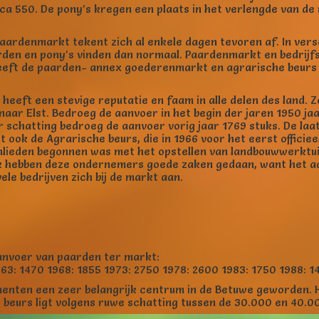
rca 550. De pony’s kregen een plaats in het verlengde van de
paardenmarkt tekent zich al enkele dagen tevoren af. In ve
den en pony’s vinden dan normaal. Paardenmarkt en bedrijfs
heeft de paarden- annex goederenmarkt en agrarische beurs
eeft een stevige reputatie en faam in alle delen des land. Ze
naar Elst. Bedroeg de aanvoer in het begin der jaren 1950 ja
aar schatting bedroeg de aanvoer vorig jaar 1769 stuks. De la
ook de Agrarische beurs, die in 1966 voor het eerst officiee
ieden begonnen was met het opstellen van landbouwwerktui
k hebben deze ondernemers goede zaken gedaan, want het a
ele bedrijven zich bij de markt aan.
anvoer van paarden ter markt:
63: 1470 1968: 1855 1973: 2750 1978: 2600 1983: 1750 1988: 1
enten een zeer belangrijk centrum in de Betuwe geworden. H
beurs ligt volgens ruwe schatting tussen de 30.000 en 40.0