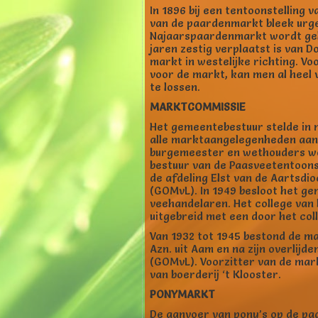
In 1896 bij een tentoonstelling
van de paardenmarkt bleek urge
Najaarspaardenmarkt wordt gehou
jaren zestig verplaatst is van 
markt in westelijke richting. V
voor de markt, kan men al heel 
te lossen.
MARKTCOMMISSIE
Het gemeentebestuur stelde in 
alle marktaangelegenheden aan h
burgemeester en wethouders wer
bestuur van de Paasveetentoonst
de afdeling Elst van de Aartsd
(GOMvL). In 1949 besloot het g
veehandelaren. Het college van
uitgebreid met een door het col
Van 1932 tot 1945 bestond de mar
Azn. uit Aam en na zijn overlij
(GOMvL). Voorzitter van de markt
van boerderij ‘t Klooster.
PONYMARKT
De aanvoer van pony’s op de paa