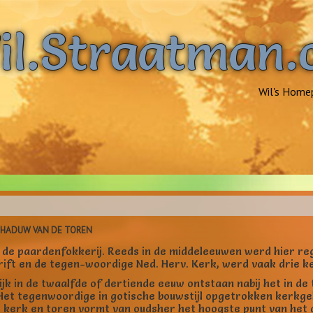
il.Straatman
Wil's Home
CHADUW VAN DE TOREN
n de paardenfokkerij. Reeds in de middeleeuwen werd hier re
rift en de tegen-woordige Ned. Herv. Kerk, werd vaak drie 
jk in de twaalfde of dertiende eeuw ontstaan nabij het in d
Het tegenwoordige in gotische bouwstijl opgetrokken kerkgeb
kerk en toren vormt van oudsher het hoogste punt van het do