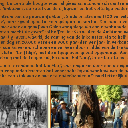
g. De centrale hoogte was religieus en economisch centrum e
Ambtshuis, de zetel van de dijkgraaf en het voltallige polde
centrum van de paardenfokkerij. Sinds omstreeks 1200 vervul
k’, een vrijwel open terrein gelegen tussen het Romaanse k
eeuw door de graaf van Gelre aangelegd als een opgehoogde
osten mocht de graaf tol heffen. In 1571 wilden de Ambtman
art graven, waarbij de raming van de inkomsten via tolheffi
per dag en 20.000 ossen en 8000 paarden per jaar in verband
van kalveren, schapen en varkens door middel van de treksc
, later ‘Griftdijk’, met de uitgegraven grond opgehoogd. Aan 
erberg met de toepasselijke naam ‘Halfweg’, later hotel-rest
w met eromheen het kerkhof, was omgeven door een stevige 
e kooplieden bezaten het voorrecht bij gelegenheid van de
icht een stuk van de muur te onderhouden oftewel letterlijk d