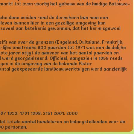
 markt tot even voorbij het gebouw van de huidige Batouwe-
rscheidene weiden rond de dorpskern kan men een
leven kunnen hier in een gezellige omgeving hun
 zoveel aan betekenis gewonnen, dat het kermisgewoel
lfs van over de grenzen (Engeland, Duitsland, Frankrijk,
arlijks omstreeks 600 paarden tot 1971 was een duidelijke
atste jaren stijgt de aanvoer van het aantal paarden en
l werd georganiseerd. Officieel, aangezien in 1958 reeds
gen in de omgeving van de bekende Elster
antal geëxposeerde landbouwwerktuigen werd aanzienlijk
497 1993: 1791 1998: 2151 2001: 2000
et totale aantal handelaren en belangstellenden voor de
00 personen.