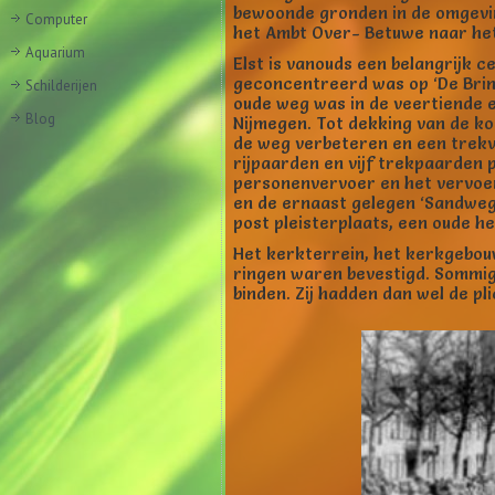
bewoonde gronden in de omgevin
Computer
het Ambt Over- Betuwe naar het 
Aquarium
Elst is vanouds een belangrijk 
geconcentreerd was op ‘De Brin
Schilderijen
oude weg was in de veertiende 
Blog
Nijmegen. Tot dekking van de k
de weg verbeteren en een trekva
rijpaarden en vijf trekpaarden 
personenvervoer en het vervoer 
en de ernaast gelegen ‘Sandweg’
post pleisterplaats, een oude h
Het kerkterrein, het kerkgebou
ringen waren bevestigd. Sommig
binden. Zij hadden dan wel de pl