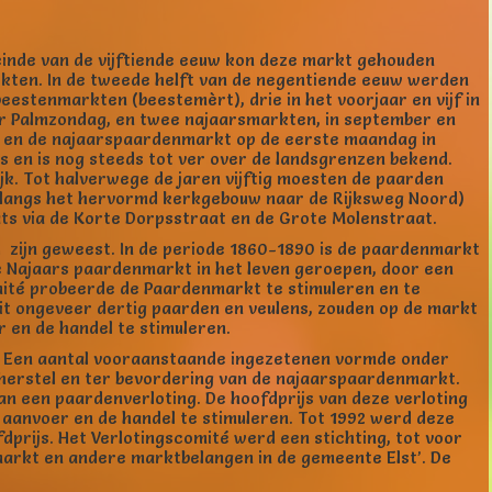
 einde van de vijftiende eeuw kon deze markt gehouden
kten. In de tweede helft van de negentiende eeuw werden
estenmarkten (beestemèrt), drie in het voorjaar en vijf in
r Palmzondag, en twee najaarsmarkten, in september en
il en de najaarspaardenmarkt op de eerste maandag in
s en is nog steeds tot ver over de landsgrenzen bekend.
ijk. Tot halverwege de jaren vijftig moesten de paarden
 langs het hervormd kerkgebouw naar de Rijksweg Noord)
ats via de Korte Dorpsstraat en de Grote Molenstraat.
d zijn geweest. In de periode 1860-1890 is de paardenmarkt
de Najaars paardenmarkt in het leven geroepen, door een
ité probeerde de Paardenmarkt te stimuleren en te
uit ongeveer dertig paarden en veulens, zouden op de markt
en de handel te stimuleren.
l. Een aantal vooraanstaande ingezetenen vormde onder
t herstel en ter bevordering van de najaarspaardenmarkt.
n een paardenverloting. De hoofdprijs van deze verloting
 aanvoer en de handel te stimuleren. Tot 1992 werd deze
dprijs. Het Verlotingscomité werd een stichting, tot voor
arkt en andere marktbelangen in de gemeente Elst’. De