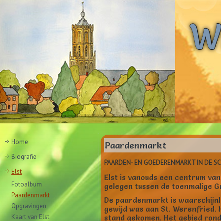
W
Home
Paardenmarkt
Biografie
PAARDEN- EN GOEDERENMARKT IN DE S
Elst
Elst is vanouds een centrum va
Fotoalbum
gelegen tussen de toenmalige G
Paardenmarkt
De paardenmarkt is waarschijnli
Opgravingen
gewijd was aan St. Werenfried. 
Kaart van Elst
stand gekomen. Het gebied rond 